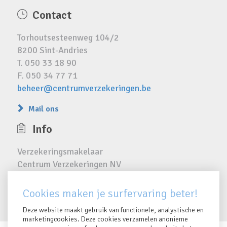
Contact
Torhoutsesteenweg 104/2
8200 Sint-Andries
T. 050 33 18 90
F. 050 34 77 71
beheer@centrumverzekeringen.be
Mail ons
Info
Verzekeringsmakelaar
Centrum Verzekeringen NV
FSMA 16385 A
RPR 0423.810.024
Cookies maken je surfervaring beter!
Deze website maakt gebruik van functionele, analystische en
marketingcookies. Deze cookies verzamelen anonieme