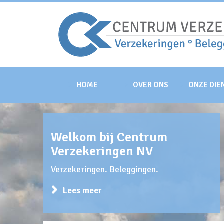
HOME
OVER ONS
ONZE DIE
Welkom bij Centrum
Verzekeringen NV
Verzekeringen. Beleggingen.
Lees meer