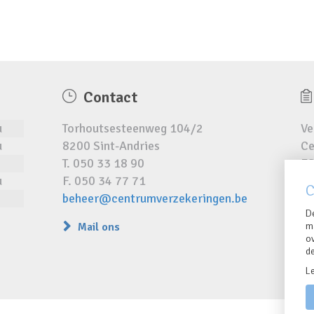
Contact
u
Torhoutsesteenweg 104/2
Ve
u
8200 Sint-Andries
Ce
T. 050 33 18 90
FS
u
F. 050 34 77 71
RP
C
beheer@centrumverzekeringen.be
D
Mail ons
m
o
d
L