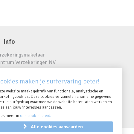
Info
rzekeringsmakelaar
ntrum Verzekeringen NV
MA 16385 A
R 0423.810.024
ookies maken je surfervaring beter!
eze website maakt gebruik van functionele, analystische en
arketingcookies. Deze cookies verzamelen anonieme gegevens
ver je surfgedrag waarmee we de website beter laten werken en
eze aan jouw interesses aanpassen.
ees meer in
ons cookiebeleid.
Alle cookies aanvaarden