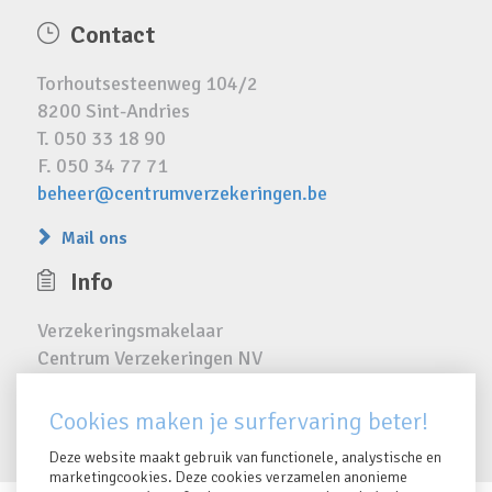
Contact
Torhoutsesteenweg 104/2
8200 Sint-Andries
T. 050 33 18 90
F. 050 34 77 71
beheer@centrumverzekeringen.be
Mail ons
Info
Verzekeringsmakelaar
Centrum Verzekeringen NV
FSMA 16385 A
RPR 0423.810.024
Cookies maken je surfervaring beter!
Deze website maakt gebruik van functionele, analystische en
marketingcookies. Deze cookies verzamelen anonieme