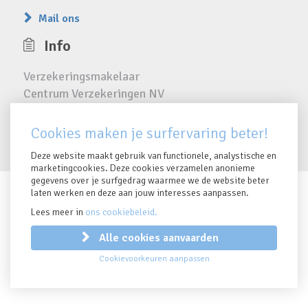
Mail ons
Info
Verzekeringsmakelaar
Centrum Verzekeringen NV
FSMA 16385 A
RPR 0423.810.024
Cookies maken je surfervaring beter!
Deze website maakt gebruik van functionele, analystische en
marketingcookies. Deze cookies verzamelen anonieme
gegevens over je surfgedrag waarmee we de website beter
laten werken en deze aan jouw interesses aanpassen.
IDD Richtlijn
Lees meer in
ons cookiebeleid.
Privacy clausule
Cookiebeleid
Alle cookies aanvaarden
Disclaimer
Cookievoorkeuren aanpassen
Remuneratiebeleid
Created by Insucommerce