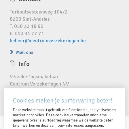
Torhoutsesteenweg 104/2
8200 Sint-Andries
T. 050 33 18 90
F. 050 34 77 71
beheer@centrumverzekeringen.be
Mail ons
Info
Verzekeringsmakelaar
Centrum Verzekeringen NV
FSMA 16385 A
RPR 0423.810.024
Cookies maken je surfervaring beter!
Deze website maakt gebruik van functionele, analystische en
marketingcookies. Deze cookies verzamelen anonieme
gegevens over je surfgedrag waarmee we de website beter
laten werken en deze aan jouw interesses aanpassen.