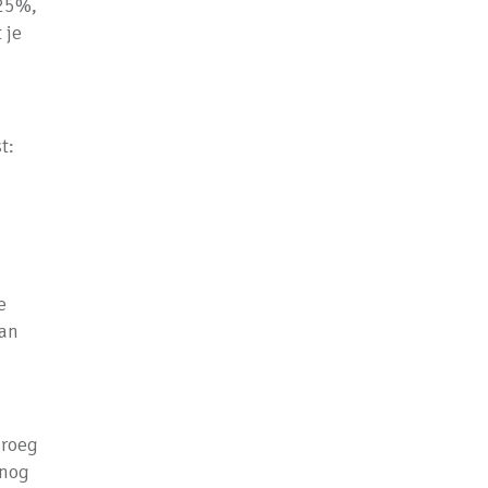
 25%,
 je
t:
e
dan
droeg
 nog