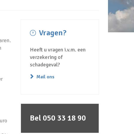
Vragen?
aren.
n
Heeft u vragen i.v.m. een
verzekering of
schadegeval?
Mail ons
er
Bel 050 33 18 90
euro