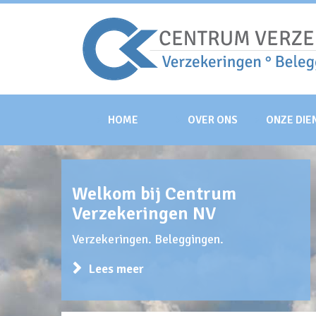
HOME
OVER ONS
ONZE DIE
Welkom bij Centrum
Verzekeringen NV
Verzekeringen. Beleggingen.
Lees meer