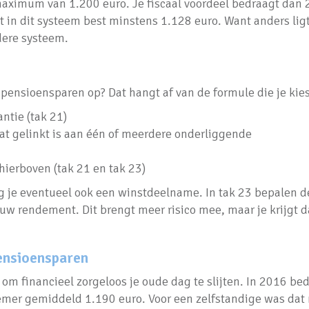
maximum van 1.200 euro. Je fiscaal voordeel bedraagt dan
t in dit systeem best minstens 1.128 euro. Want anders ligt
dere systeem.
pensioensparen op? Dat hangt af van de formule die je kies
ntie (tak 21)
t gelinkt is aan één of meerdere onderliggende
ierboven (tak 21 en tak 23)
ijg je eventueel ook een winstdeelname. In tak 23 bepalen d
uw rendement. Dit brengt meer risico mee, maar je krijgt 
ensioensparen
n om financieel zorgeloos je oude dag te slijten. In 2016 be
emer gemiddeld 1.190 euro. Voor een zelfstandige was dat